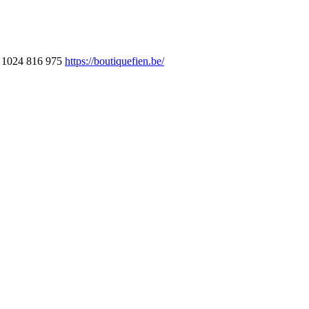
1024 816 975
https://boutiquefien.be/